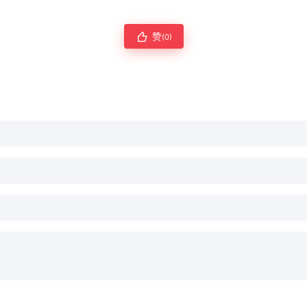
赞
(0)