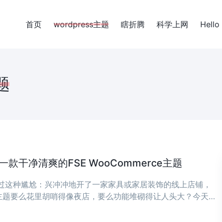
首页
wordpress主题
瞎折腾
科学上网
Hello
题
干净清爽的FSE WooCommerce主题
到过这种尴尬：兴冲冲地开了一家家具或家居装饰的线上店铺，
主题要么花里胡哨得像夜店，要么功能堆砌得让人头大？今天推
想要的——干净、清爽，专为现代家具和家居装饰店量身打造