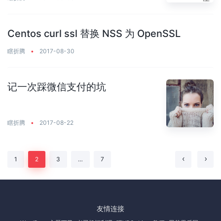
Centos curl ssl 替换 NSS 为 OpenSSL
瞎折腾
•
2017-08-30
记一次踩微信支付的坑
瞎折腾
•
2017-08-22
文
1
2
3
…
7
章
导
友情连接