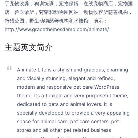
于宠物收养，狗训练班，宠物保姆，在线宠物商店，宠物酒
店，兽医诊所，狩猎和动物园网站，动物收容所慈善机构，
狩猎公园，野生动物慈善机构和水族馆。演示：
http://www.gracethemesdemo.com/animate/
主题英文简介
Animate Lite is a stylish and gracious, charming
and visually stunning, elegant and refined,
modern and responsive pet care WordPress
theme. Its a flexible and very purposeful theme,
dedicated to pets and animal lovers. It is
specially developed to provide a very appealing
space for animal care, pet care centers, pet
stores and all other pet related business