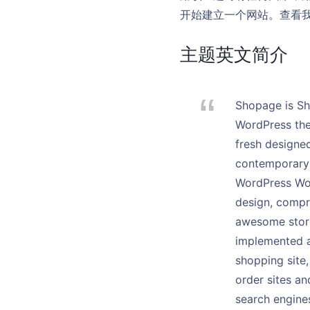
开始建立一个网站。查看我们的演示：h
主题英文简介
Shopage is Sho
WordPress the
fresh designed
contemporary 
WordPress Wo
design, compr
awesome store 
implemented a
shopping site,
order sites an
search engines