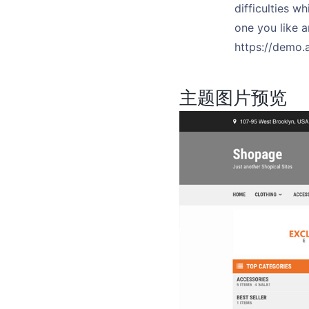
difficulties w
one you like a
https://demo.
主题图片预览