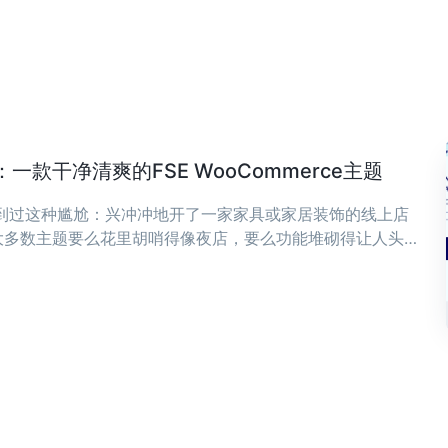
款干净清爽的FSE WooCommerce主题
遇到过这种尴尬：兴冲冲地开了一家家具或家居装饰的线上店
大多数主题要么花里胡哨得像夜店，要么功能堆砌得让人头
，可能正是你想要的——干净、清爽，专为现代家具和家居装