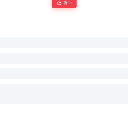
赞
(0)