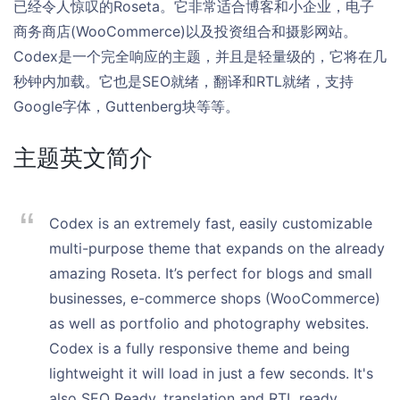
已经令人惊叹的Roseta。它非常适合博客和小企业，电子
商务商店(WooCommerce)以及投资组合和摄影网站。
Codex是一个完全响应的主题，并且是轻量级的，它将在几
秒钟内加载。它也是SEO就绪，翻译和RTL就绪，支持
Google字体，Guttenberg块等等。
主题英文简介
Codex is an extremely fast, easily customizable
multi-purpose theme that expands on the already
amazing Roseta. It’s perfect for blogs and small
businesses, e-commerce shops (WooCommerce)
as well as portfolio and photography websites.
Codex is a fully responsive theme and being
lightweight it will load in just a few seconds. It's
also SEO Ready, translation and RTL ready,