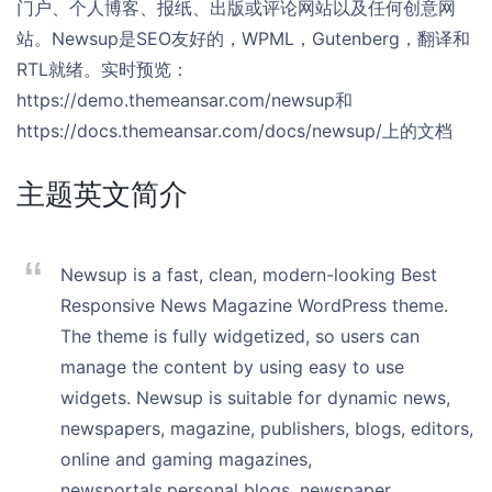
门户、个人博客、报纸、出版或评论网站以及任何创意网
站。Newsup是SEO友好的，WPML，Gutenberg，翻译和
RTL就绪。实时预览：
https://demo.themeansar.com/newsup和
https://docs.themeansar.com/docs/newsup/上的文档
主题英文简介
Newsup is a fast, clean, modern-looking Best
Responsive News Magazine WordPress theme.
The theme is fully widgetized, so users can
manage the content by using easy to use
widgets. Newsup is suitable for dynamic news,
newspapers, magazine, publishers, blogs, editors,
online and gaming magazines,
newsportals,personal blogs, newspaper,