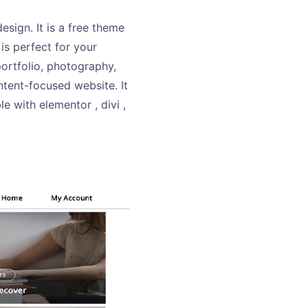
ign. It is a free theme
is perfect for your
portfolio, photography,
ntent-focused website. It
 with elementor , divi ,