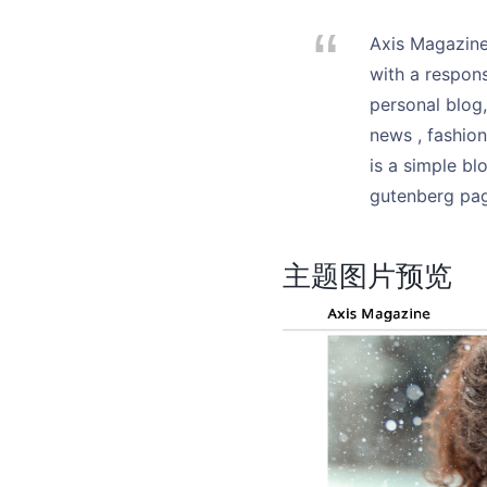
Axis Magazine
with a respons
personal blog,
news , fashion
is a simple b
gutenberg pag
主题图片预览