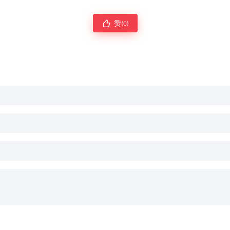
赞
(0)