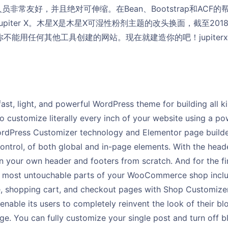
非常友好，并且绝对可伸缩。在Bean、Bootstrap和ACF
iter X。木星X是木星X可湿性粉剂主题的改头换面，截至2018年
你不能用任何其他工具创建的网站。现在就建造你的吧！jupiterx.
 fast, light, and powerful WordPress theme for building all k
o customize literally every inch of your website using a pow
ordPress Customizer technology and Elementor page builder,
control, of both global and in-page elements. With the heade
 your own header and footers from scratch. And for the fir
 most untouchable parts of your WooCommerce shop includ
, shopping cart, and checkout pages with Shop Customizer. 
enable its users to completely reinvent the look of their blog
ge. You can fully customize your single post and turn off 