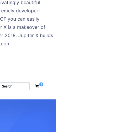
vatingly beautiful
tremely developer-
ACF you can easily
r X is a makeover of
 2018. Jupiter X builds
x.com