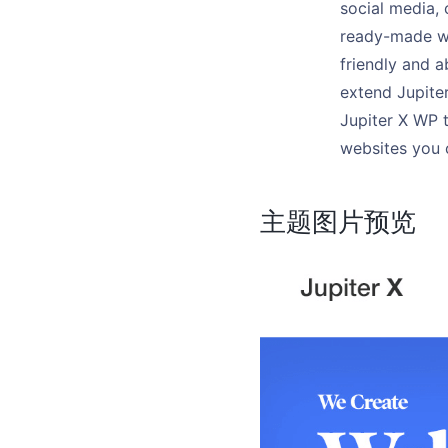
social media, 
ready-made web
friendly and a
extend Jupiter
Jupiter X WP 
websites you c
主题图片预览