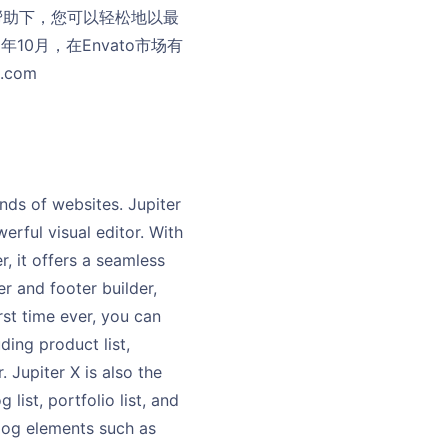
的帮助下，您可以轻松地以最
10月，在Envato市场有
com
inds of websites. Jupiter
erful visual editor. With
 it offers a seamless
r and footer builder,
st time ever, you can
ing product list,
Jupiter X is also the
 list, portfolio list, and
blog elements such as