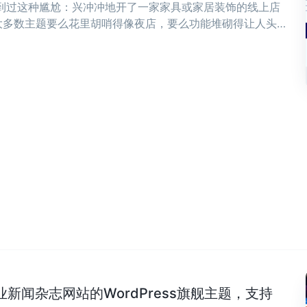
遇到过这种尴尬：兴冲冲地开了一家家具或家居装饰的线上店
大多数主题要么花里胡哨得像夜店，要么功能堆砌得让人头
，可能正是你想要的——干净、清爽，专为现代家具和家居装
专业新闻杂志网站的WordPress旗舰主题，支持