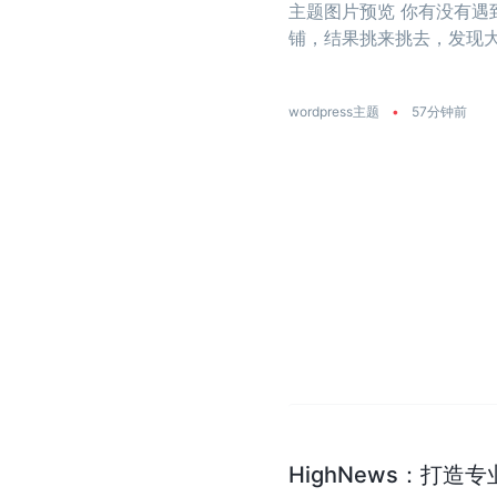
主题图片预览 你有没有
铺，结果挑来挑去，发现
大？今天推荐的这款主题
饰店量身打造 ...
wordpress主题
•
57分钟前
HighNews：打造