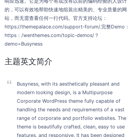
响应迅速。它是为每个有或没有以前的编码经验的人设计
的，可以有效地帮助快速地组装出精美的、专业质量的网
站，而无需查看任何一行代码。官方支持论坛：
https://themepalace.com/support-forum/.完整Demo：
https：/wenthemes.com/topic-demos/？
demo=Busyness
主题英文简介
Busyness, with its aesthetically pleasant and
modern looking design, is a Multipurpose
Corporate WordPress theme fully capable of
handling the needs and requirements of a vast
range of corporate and portfolio websites. The
theme is beautifully crafted, clean, easy to use
features, and responsive. It has been designed