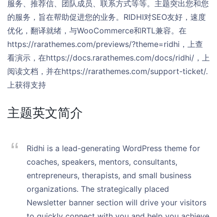
服务、推荐信、团队成员、联系方式等等。主题突出您和您
的服务，旨在帮助促进您的业务。RIDHI对SEO友好，速度
优化，翻译就绪，与WooCommerce和RTL兼容。在
https://rarathemes.com/previews/?theme=ridhi，上查
看演示，在https://docs.rarathemes.com/docs/ridhi/，上
阅读文档，并在https://rarathemes.com/support-ticket/.
上获得支持
主题英文简介
Ridhi is a lead-generating WordPress theme for
coaches, speakers, mentors, consultants,
entrepreneurs, therapists, and small business
organizations. The strategically placed
Newsletter banner section will drive your visitors
to quickly connect with you and help you achieve