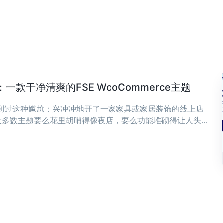
款干净清爽的FSE WooCommerce主题
遇到过这种尴尬：兴冲冲地开了一家家具或家居装饰的线上店
大多数主题要么花里胡哨得像夜店，要么功能堆砌得让人头
，可能正是你想要的——干净、清爽，专为现代家具和家居装