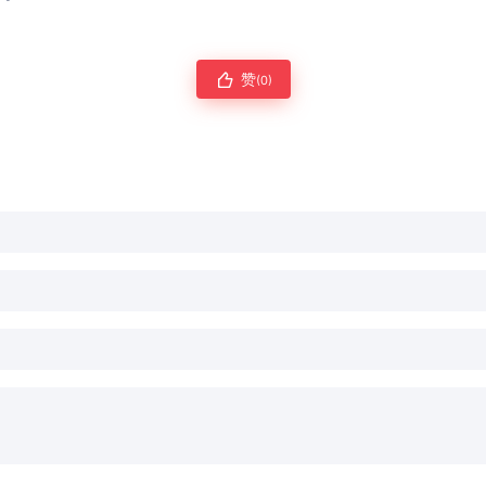
赞
(0)