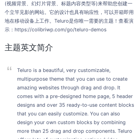
(视频背景、幻灯片背景、标题内容类型等)来帮助您创建一
个立竿见影的网站。它的设计也具有响应性，可以开箱即用
地在移动设备上工作。Teluro是你唯一需要的主题！查看演
示：https://colibriwp.com/go/teluro-demos
主题英文简介
Teluro is a beautiful, very customizable,
multipurpose theme that you can use to create
amazing websites through drag and drop. It
comes with a pre-designed home page, 5 header
designs and over 35 ready-to-use content blocks
that you can easily customize. You can also
design your own custom blocks by combining
more than 25 drag and drop components. Teluro