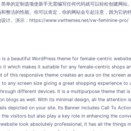
。简单的定制选项使新手无需编写任何代码就可以轻松创建网站
和整洁的性能。你可以肯定，你的网站会引起注意，因为它的特
：https://www.vwthemes.net/vw-feminine-pro/
is a beautiful WordPress theme for female-centric websites
to it which makes it suitable for any female-centric shops 
ut of this responsive theme creates an aura on the screen 
lf to any screen size giving a great shopping experience to 
hrough different devices. It is a multipurpose theme that is
on blogs as well. With its minimal design, all the attention 
ils depicted on your site. Its Banner includes Call To Actio
 the visitors but also play a key role in enhancing the conve
ebsite look absolutely professional, it has all the things i