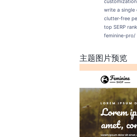
customization 
write a singl
clutter-free p
top SERP rank
feminine-pro/
主题图片预览