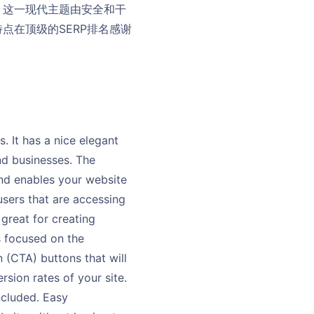
。这一现代主题由安全和干
点在顶级的SERP排名感谢
. It has a nice elegant
and businesses. The
and enables your website
users that are accessing
 great for creating
is focused on the
n (CTA) buttons that will
rsion rates of your site.
ncluded. Easy