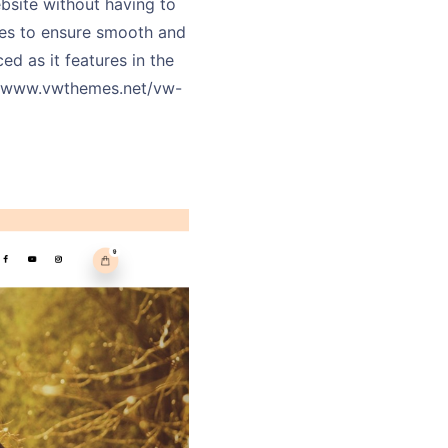
bsite without having to
des to ensure smooth and
ed as it features in the
://www.vwthemes.net/vw-