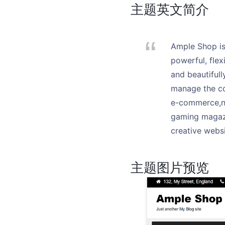
主题英文简介
Ample Shop is
powerful, fle
and beautifull
manage the co
e-commerce,new
gaming magazi
creative websi
主题图片预览