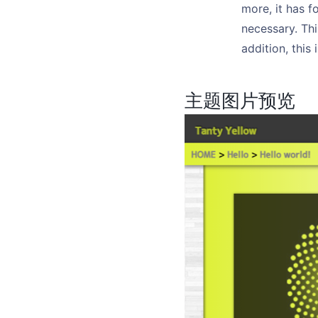
more, it has f
necessary. Thi
addition, this
主题图片预览