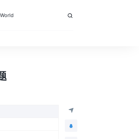
 World
题