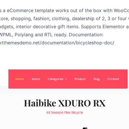
is a eCommerce template works out of the box with WooCo
tore, shopping, fashion, clothing, dealership of 2, 3 or four 
adgets, interior decorative gift items. Supports Elementor 
 WPML, Polylang and RTL ready. Documentation:
sktthemesdemo.net/documentation/bicycleshop-doc/