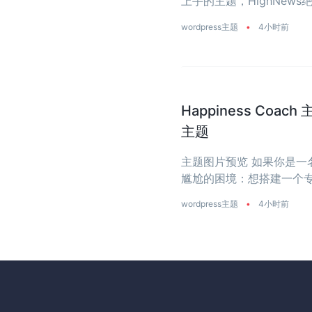
上手的主题，HighNe
省去从零开始写代码的烦恼
wordpress主题
•
4小时前
Happiness Coa
主题
主题图片预览 如果你是
尴尬的困境：想搭建一个专业
主题要么太花哨，像电商店铺
wordpress主题
•
4小时前