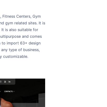
s, Fitness Centers, Gym
d gym related sites. It is
It is also suitable for
 multipurpose and comes
s to import 63+ design
 any type of business,
ly customizable.