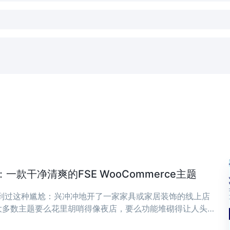
款干净清爽的FSE WooCommerce主题
遇到过这种尴尬：兴冲冲地开了一家家具或家居装饰的线上店
大多数主题要么花里胡哨得像夜店，要么功能堆砌得让人头
，可能正是你想要的——干净、清爽，专为现代家具和家居装