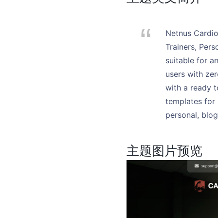
Netnus Cardio 
Trainers, Pers
suitable for an
users with ze
with a ready 
templates for 
personal, blog
主题图片预览