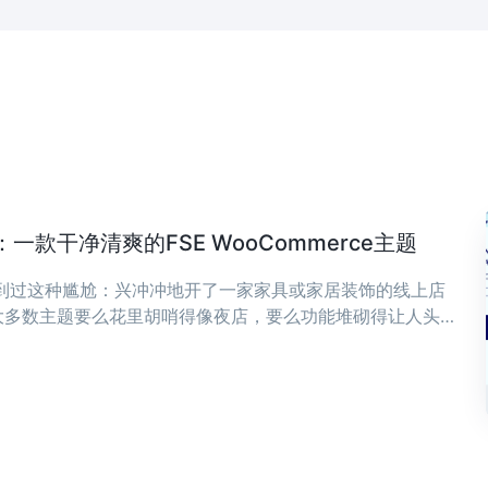
款干净清爽的FSE WooCommerce主题
遇到过这种尴尬：兴冲冲地开了一家家具或家居装饰的线上店
大多数主题要么花里胡哨得像夜店，要么功能堆砌得让人头
，可能正是你想要的——干净、清爽，专为现代家具和家居装