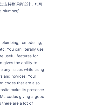
通过支持翻译的设计，您可
lumber/
s plumbing, remodeling,
etc. You can literally use
e useful features for
 gives the ability to
e any issues while using
rs and novices. Your
an codes that are also
ebsite make its presence
HTML codes giving a good
there are a lot of