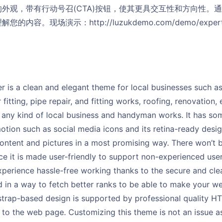
外观，带有行动号召(CTA)按钮，使其更具交互性和方向性。
容。现场演示：http://luzukdemo.com/demo/expert-p
r is a clean and elegant theme for local businesses such a
 fitting, pipe repair, and fitting works, roofing, renovation, 
 any kind of local business and handyman works. It has som
tion such as social media icons and its retina-ready design
ontent and pictures in a most promising way. There won’t b
ce it is made user-friendly to support non-experienced use
xperience hassle-free working thanks to the secure and cle
 in a way to fetch better ranks to be able to make your w
tstrap-based design is supported by professional quality 
to the web page. Customizing this theme is not an issue as 