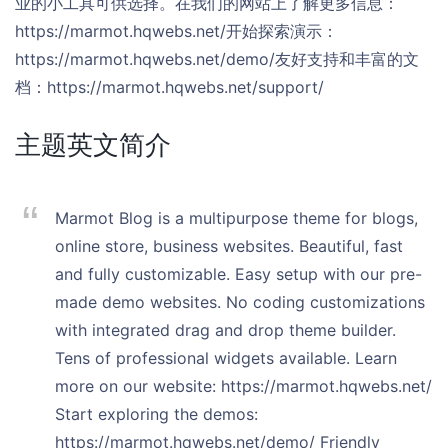
业的小工具可供选择。在我们的网站上了解更多信息：
https://marmot.hqwebs.net/开始探索演示：
https://marmot.hqwebs.net/demo/友好支持和丰富的文
档：https://marmot.hqwebs.net/support/
主题英文简介
Marmot Blog is a multipurpose theme for blogs,
online store, business websites. Beautiful, fast
and fully customizable. Easy setup with our pre-
made demo websites. No coding customizations
with integrated drag and drop theme builder.
Tens of professional widgets available. Learn
more on our website: https://marmot.hqwebs.net/
Start exploring the demos:
https://marmot.hqwebs.net/demo/ Friendly