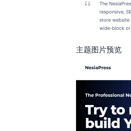
The NesiaPress
responsive, S
store website 
wide-block or 
主题图片预览