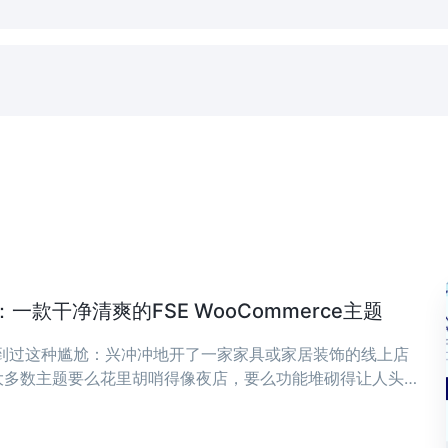
款干净清爽的FSE WooCommerce主题
遇到过这种尴尬：兴冲冲地开了一家家具或家居装饰的线上店
大多数主题要么花里胡哨得像夜店，要么功能堆砌得让人头
，可能正是你想要的——干净、清爽，专为现代家具和家居装