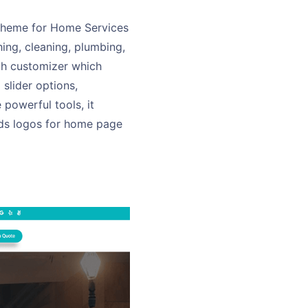
 theme for Home Services
hing, cleaning, plumbing,
ich customizer which
slider options,
powerful tools, it
ands logos for home page