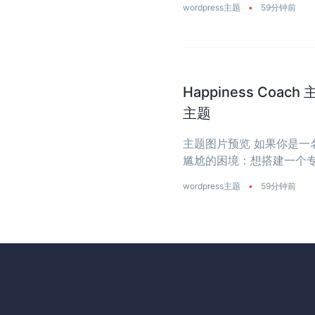
wordpress主题
•
59分钟前
Happiness Coa
主题
主题图片预览 如果你是
尴尬的困境：想搭建一个专业
主题要么太花哨，像电商店铺
wordpress主题
•
59分钟前