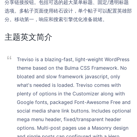
分享链接按钮。包括可选的超大菜单标题、固定/透明标题
选项。多帖子页面使用砖石设计，单个帖子可以配置英雄部
分。移动第一，响应和搜索引擎优化准备就绪。
主题英文简介
Treviso is a blazing-fast, light-weight WordPress
theme based on the Bulma CSS Framework. No
bloated and slow framework javascript, only
what's needed is loaded. Treviso comes with
plenty of options in the Customizer along with
Google fonts, packaged Font-Awesome Free and
social media share link buttons. Includes optional
mega menu header, fixed/transparent header
options. Multi-post pages use a Masonry design
and single posts can configured with a Hero