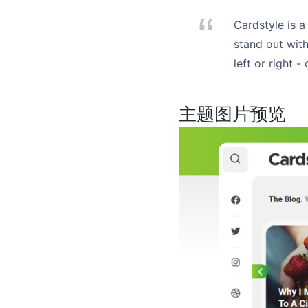
Cardstyle is a
stand out with
left or right 
主题图片预览