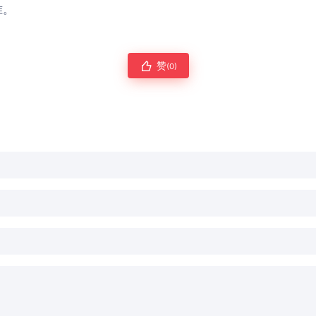
准。
赞
(0)