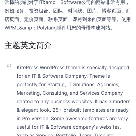
常棒的功能对于IT&amp；Software公司的网站非常有用，
例如服务、投资组合、团队、时间线、图库、博客页面、商
店页面、定价页面、联系页面、即将到来的页面等等。使用
WPML&amp；Polylang插件用您的母语构建网站。
主题英文简介
KitePress WordPress theme is specially designed
for an IT & Software Company. Theme is
perfectly for Startup, IT Solutions, Agencies,
Marketing, Consulting, and Services Company
related to any business websites. It has a modern
& elegant look. 25+ prebuilt templates are ready
in Pro version. Some awesome features are very
useful for IT & Software company's websites,
Such as Service, Portfolio, Team, Timeline,