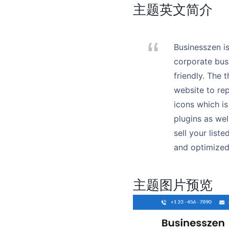
主题英文简介
Businesszen i
corporate busi
friendly. The
website to re
icons which i
plugins as wel
sell your list
and optimized
主题图片预览