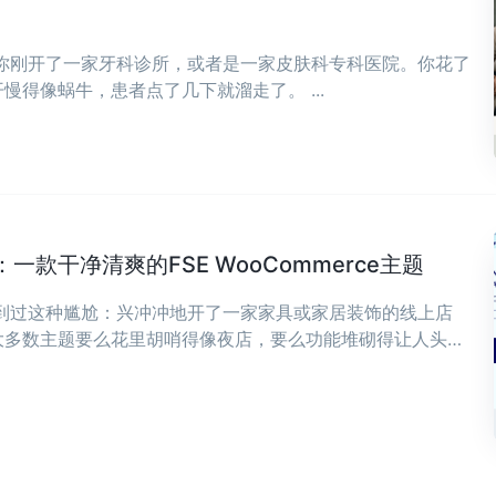
，你刚开了一家牙科诊所，或者是一家皮肤科专科医院。你花了
慢得像蜗牛，患者点了几下就溜走了。 ...
款干净清爽的FSE WooCommerce主题
遇到过这种尴尬：兴冲冲地开了一家家具或家居装饰的线上店
大多数主题要么花里胡哨得像夜店，要么功能堆砌得让人头
，可能正是你想要的——干净、清爽，专为现代家具和家居装