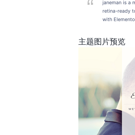
janeman is a 
retina-ready t
with Elemento
主题图片预览