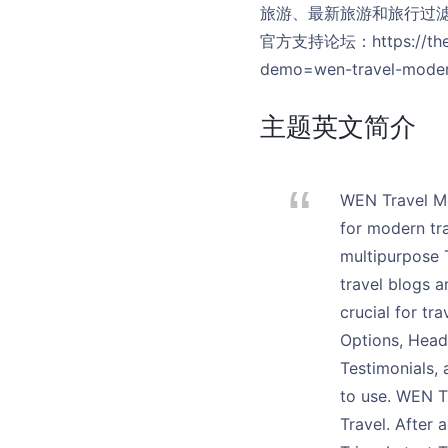
旅游、最新旅游和旅行过
官方支持论坛：https://them
demo=wen-travel-mode
主题英文简介
WEN Travel Mo
for modern tr
multipurpose 
travel blogs a
crucial for tr
Options, Heade
Testimonials, 
to use. WEN T
Travel. After 