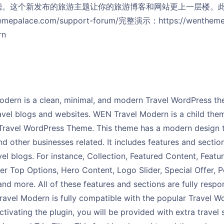
滤。这个新发布的旅游主题让你的旅游博客和网站更上一层楼。
epalace.com/support-forum/完整演示：https://wentheme
rn
dern is a clean, minimal, and modern Travel WordPress the
avel blogs and websites. WEN Travel Modern is a child the
Travel WordPress Theme. This theme has a modern design tha
nd other businesses related. It includes features and sectio
avel blogs. For instance, Collection, Featured Content, Featur
r Top Options, Hero Content, Logo Slider, Special Offer, Po
and more. All of these features and sections are fully resp
ravel Modern is fully compatible with the popular Travel W
activating the plugin, you will be provided with extra travel 