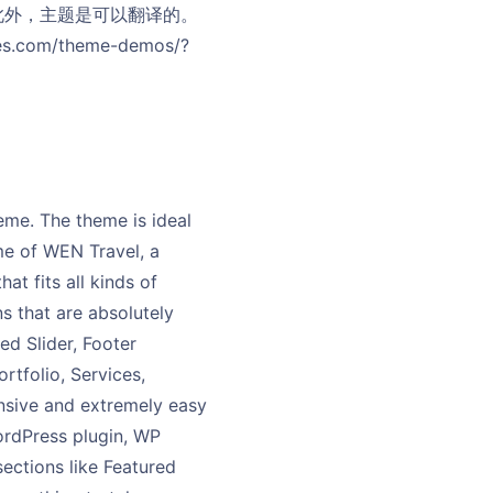
此外，主题是可以翻译的。
s.com/theme-demos/?
me. The theme is ideal
me of WEN Travel, a
t fits all kinds of
ns that are absolutely
ed Slider, Footer
rtfolio, Services,
onsive and extremely easy
ordPress plugin, WP
sections like Featured