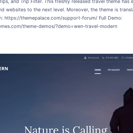
Trips, and Trip Filter. This freshly released travel theme has
nd websites to the next level. Moreover, the theme is transla
: https://themepalace.com/support-forum/ Full Demo:
hemes.com/theme-demos/?demo=wen-travel-modern