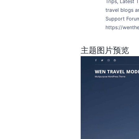
Trips, Latest 
travel blogs a
Support Forum
https://went
主题图片预览