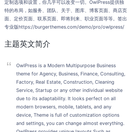
定制选项和设置，你几乎可以改变一切。OwlPress提供独
特的布局，如服务、团队、关于、图库、博客页面、商店页
面、定价页面、联系页面、即将到来、职业页面等等。签出
专业版https://burgerthemes.com/demo/pro/owlpress/
主题英文简介
OwlPress is a Modern Multipurpose Business
theme for Agency, Business, Finance, Consulting,
Factory, Real Estate, Construction, Cleaning
Service, Startup or any other individual website
due to its adaptability. It looks perfect on all
modern browsers, mobile, tablets, and any
device, Theme is full of customization options
and settings, you can change almost everything.
OwlPress provides unique layouts Such as