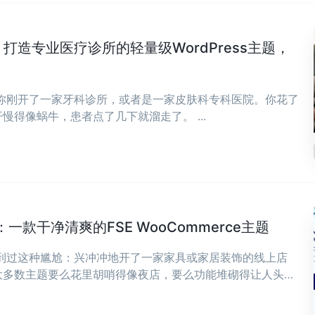
Clinic：打造专业医疗诊所的轻量级WordPress主题，
，你刚开了一家牙科诊所，或者是一家皮肤科专科医院。你花了
慢得像蜗牛，患者点了几下就溜走了。 ...
款干净清爽的FSE WooCommerce主题
遇到过这种尴尬：兴冲冲地开了一家家具或家居装饰的线上店
大多数主题要么花里胡哨得像夜店，要么功能堆砌得让人头
，可能正是你想要的——干净、清爽，专为现代家具和家居装