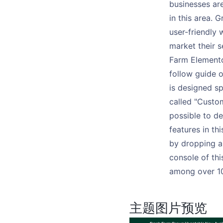
businesses are
in this area. 
user-friendly 
market their s
Farm Elementor
follow guide o
is designed sp
called "Custom
possible to de
features in th
by dropping an
console of th
among over 10
主题图片预览