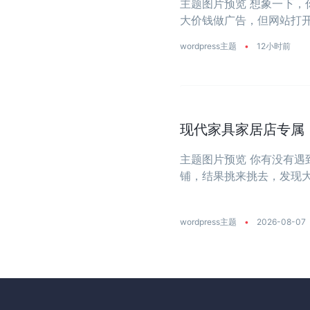
主题图片预览 想象一下
大价钱做广告，但网站打开
wordpress主题
•
12小时前
现代家具家居店专属：一
主题图片预览 你有没有
铺，结果挑来挑去，发现
大？今天推荐的这款主题
饰店量身打造 ...
wordpress主题
•
2026-08-07