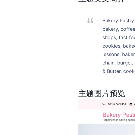
Bakery Pastry 
bakery, coffee
shops, fast fo
cookies, baked
lessons, baker
chain, burger,
& Butter, coo
主题图片预览