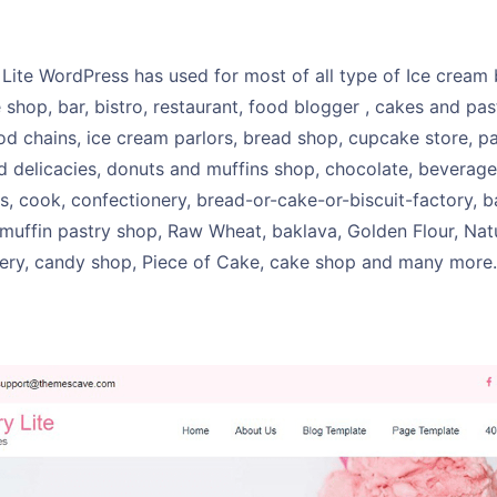
Lite WordPress has used for most of all type of Ice cream 
 shop, bar, bistro, restaurant, food blogger , cakes and pas
od chains, ice cream parlors, bread shop, cupcake store, pa
 delicacies, donuts and muffins shop, chocolate, beverage
s, cook, confectionery, bread-or-cake-or-biscuit-factory, 
 muffin pastry shop, Raw Wheat, baklava, Golden Flour, Nat
kery, candy shop, Piece of Cake, cake shop and many more.