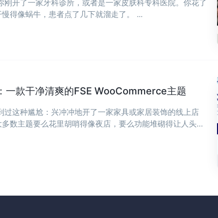
，你刚开了一家牙科诊所，或者是一家皮肤科专科医院。你花了
慢得像蜗牛，患者点了几下就溜走了。 ...
款干净清爽的FSE WooCommerce主题
遇到过这种尴尬：兴冲冲地开了一家家具或家居装饰的线上店
大多数主题要么花里胡哨得像夜店，要么功能堆砌得让人头
，可能正是你想要的——干净、清爽，专为现代家具和家居装