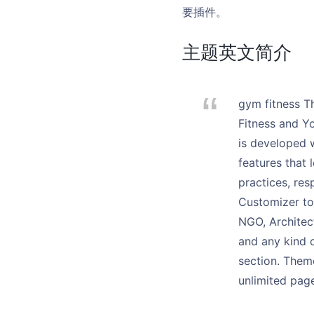
要插件。
主题英文简介
gym fitness T
Fitness and Y
is developed 
features that 
practices, res
Customizer to
NGO, Architect
and any kind o
section. Them
unlimited pag