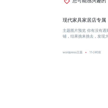
您可能感兴趣的
现代家具家居店专属：一
主题图片预览 你有没有
铺，结果挑来挑去，发现
大？今天推荐的这款主题
饰店量身打造 ...
wordpress主题
•
11小时前