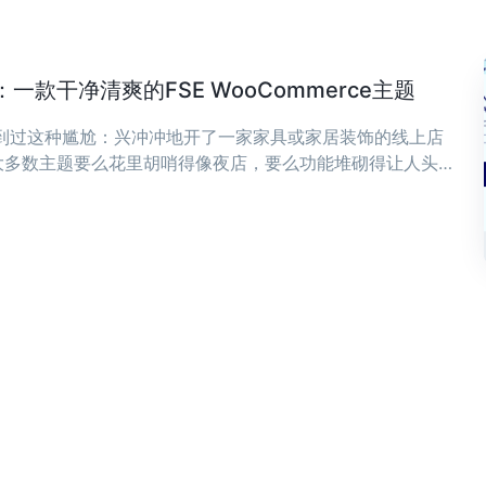
款干净清爽的FSE WooCommerce主题
遇到过这种尴尬：兴冲冲地开了一家家具或家居装饰的线上店
大多数主题要么花里胡哨得像夜店，要么功能堆砌得让人头
，可能正是你想要的——干净、清爽，专为现代家具和家居装