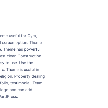
heme useful for Gym,
ll screen option. Theme
ge. Theme has powerful
best clean Construction
asy to use. Use the
e. Theme is useful in
eligion, Property dealing
folio, testimonial, Team
 logo and can add
WordPress.