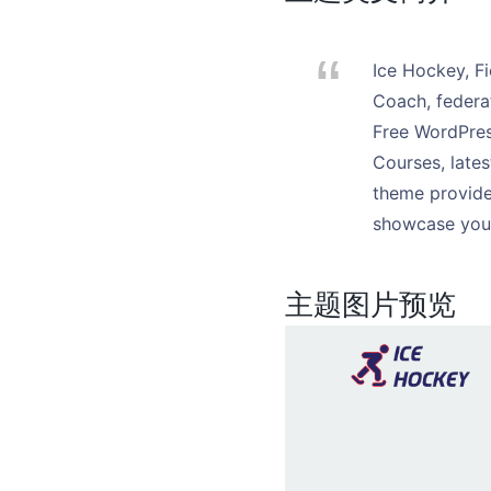
Ice Hockey, Fi
Coach, federat
Free WordPress
Courses, lates
theme provide
showcase your 
主题图片预览