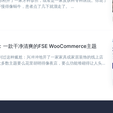
，你刚开了一家牙科诊所，或者是一家皮肤科专科医院。你花了
慢得像蜗牛，患者点了几下就溜走了。 ...
款干净清爽的FSE WooCommerce主题
遇到过这种尴尬：兴冲冲地开了一家家具或家居装饰的线上店
大多数主题要么花里胡哨得像夜店，要么功能堆砌得让人头
，可能正是你想要的——干净、清爽，专为现代家具和家居装