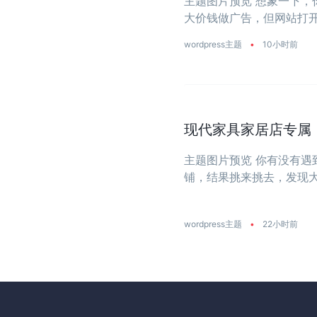
主题图片预览 想象一下
大价钱做广告，但网站打开
wordpress主题
•
10小时前
现代家具家居店专属：一
主题图片预览 你有没有
铺，结果挑来挑去，发现
大？今天推荐的这款主题
饰店量身打造 ...
wordpress主题
•
22小时前