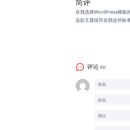
简评
在我选择WordPres
这款主题很符合我这些标
评论
(0)