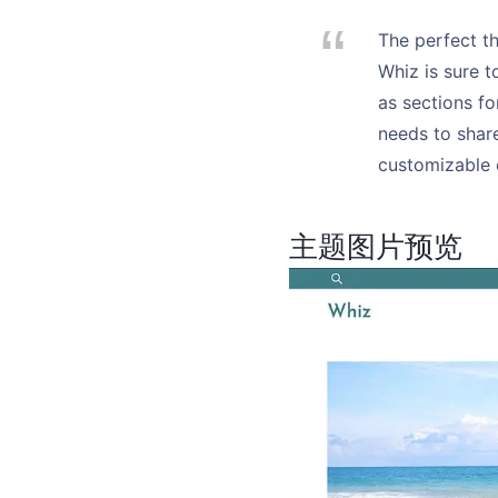
The perfect th
Whiz is sure t
as sections fo
needs to share
customizable c
主题图片预览