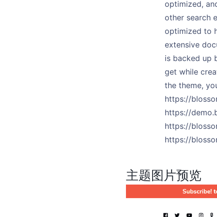
optimized, an
other search e
optimized to 
extensive docu
is backed up b
get while crea
the theme, yo
https://blos
https://demo.
https://bloss
https://bloss
主题图片预览