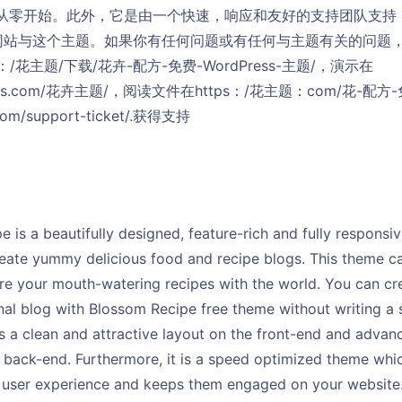
客从零开始。此外，它是由一个快速，响应和友好的支持团队支持
网站与这个主题。如果你有任何问题或有任何与主题有关的问题
/花主题/下载/花卉-配方-免费-WordPress-主题/，演示在
mmees.com/花卉主题/，阅读文件在https：/花主题：com/花-
.com/support-ticket/.获得支持
 is a beautifully designed, feature-rich and fully respons
reate yummy delicious food and recipe blogs. This theme ca
re your mouth-watering recipes with the world. You can crea
al blog with Blossom Recipe free theme without writing a si
s a clean and attractive layout on the front-end and adv
 back-end. Furthermore, it is a speed optimized theme whic
t user experience and keeps them engaged on your website