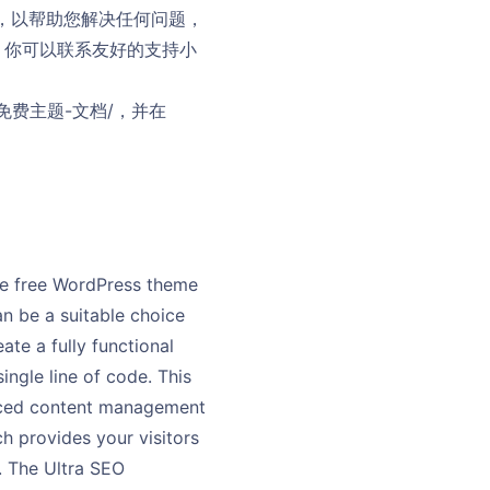
，以帮助您解决任何问题，
，你可以联系友好的支持小
配方-免费主题-文档/，并在
ive free WordPress theme
n be a suitable choice
te a fully functional
ngle line of code. This
anced content management
h provides your visitors
. The Ultra SEO