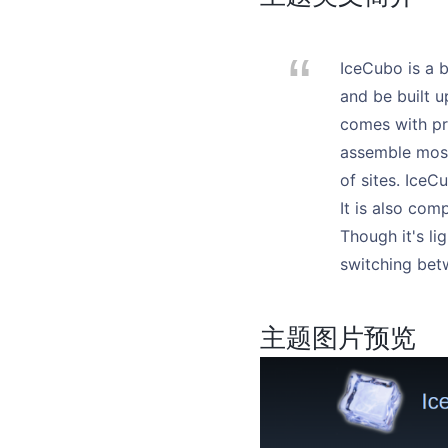
IceCubo is a 
and be built u
comes with pre
assemble most 
of sites. IceC
It is also co
Though it's li
switching bet
主题图片预览