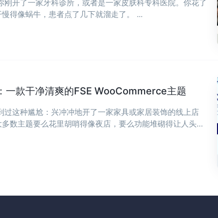
，你刚开了一家牙科诊所，或者是一家皮肤科专科医院。你花了
慢得像蜗牛，患者点了几下就溜走了。 ...
款干净清爽的FSE WooCommerce主题
遇到过这种尴尬：兴冲冲地开了一家家具或家居装饰的线上店
大多数主题要么花里胡哨得像夜店，要么功能堆砌得让人头
，可能正是你想要的——干净、清爽，专为现代家具和家居装