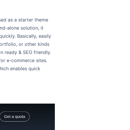
ed as a starter theme
nd-alone solution, it
ickly. Basically, easily
rtfolio, or other kinds
on ready & SEO friendly.
for e-commerce sites.
which enables quick