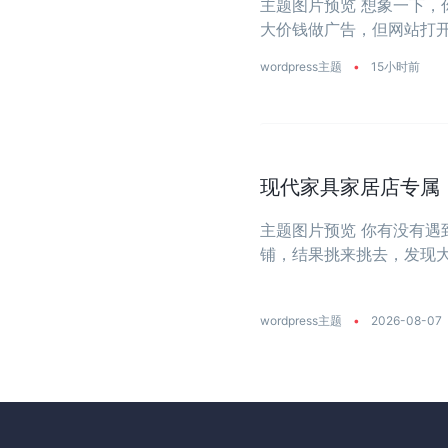
主题图片预览 想象一下
大价钱做广告，但网站打开
wordpress主题
•
15小时前
现代家具家居店专属：一
主题图片预览 你有没有
铺，结果挑来挑去，发现
大？今天推荐的这款主题
饰店量身打造 ...
wordpress主题
•
2026-08-07