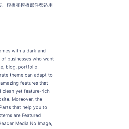
图案、模板和模板部件都适用
omes with a dark and
ds of businesses who want
e, blog, portfolio,
rate theme can adapt to
 amazing features that
 clean yet feature-rich
site. Moreover, the
arts that help you to
tterns are Featured
 Header Media No Image,