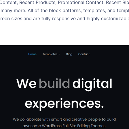
Content, Recent Products, Promotional Contact, Recent Blo
many more. All of the block patterns, templates, and templ
creen sizes and are fully responsive and highly customizable