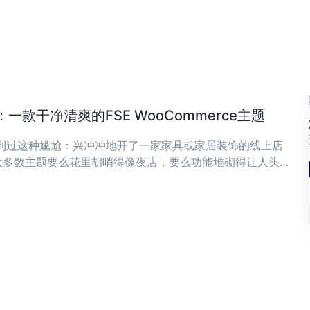
款干净清爽的FSE WooCommerce主题
遇到过这种尴尬：兴冲冲地开了一家家具或家居装饰的线上店
大多数主题要么花里胡哨得像夜店，要么功能堆砌得让人头
，可能正是你想要的——干净、清爽，专为现代家具和家居装