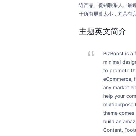
近产品、促销联系人、最近
于所有屏幕大小，并具有
主题英文简介
BizBoost is a
minimal design
to promote the
eCommerce, fr
any market nic
help your comp
multipurpose 
theme comes w
build an amaz
Content, Foot