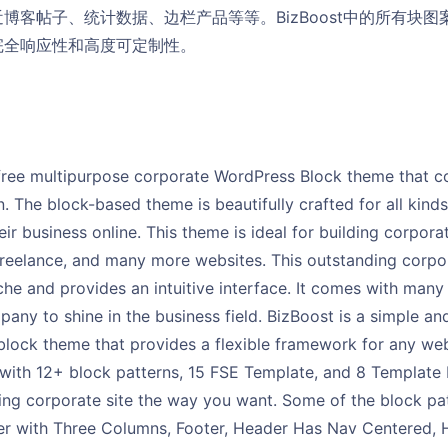
博客帖子、统计数据、边栏产品等等。BizBoost中的所有块
完全响应性和高度可定制性。
 free multipurpose corporate WordPress Block theme that c
. The block-based theme is beautifully crafted for all kin
ir business online. This theme is ideal for building corporat
eelance, and many more websites. This outstanding corpo
he and provides an intuitive interface. It comes with many
any to shine in the business field. BizBoost is a simple and
block theme that provides a flexible framework for any web
ith 12+ block patterns, 15 FSE Template, and 8 Template P
ing corporate site the way you want. Some of the block pa
er with Three Columns, Footer, Header Has Nav Centered,