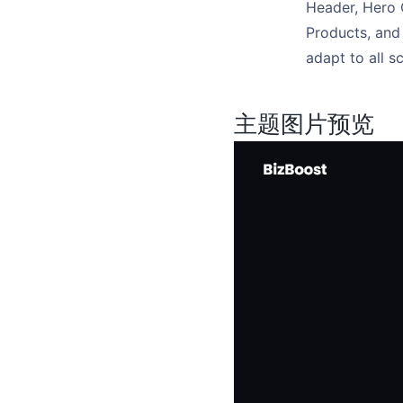
Header, Hero 
Products, and 
adapt to all s
主题图片预览