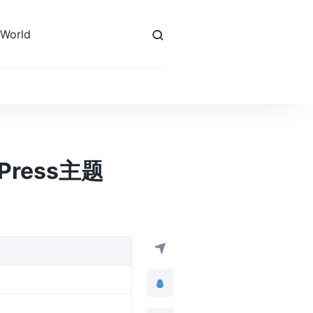
 World
dPress主题