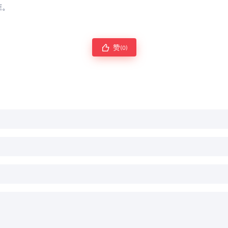
准。
赞
(0)