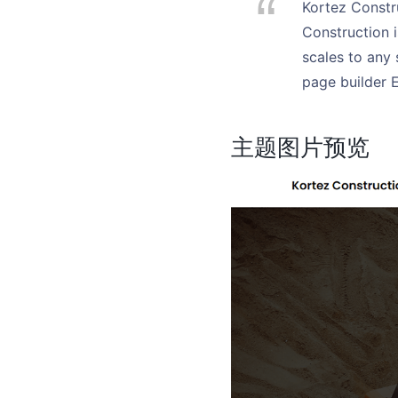
Kortez Constru
Construction i
scales to any
page builder 
主题图片预览