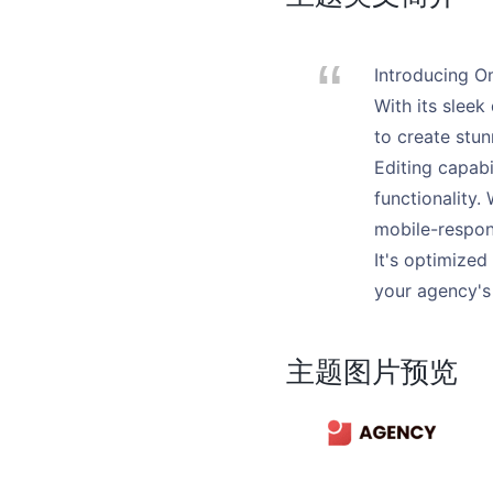
Introducing O
With its slee
to create stun
Editing capabi
functionality.
mobile-respon
It's optimize
your agency's
主题图片预览