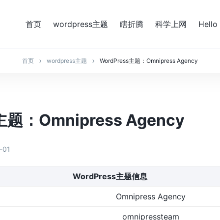
首页
wordpress主题
瞎折腾
科学上网
Hello
首页
wordpress主题
WordPress主题：Omnipress Agency
主题：Omnipress Agency
-01
WordPress主题信息
Omnipress Agency
omnipressteam