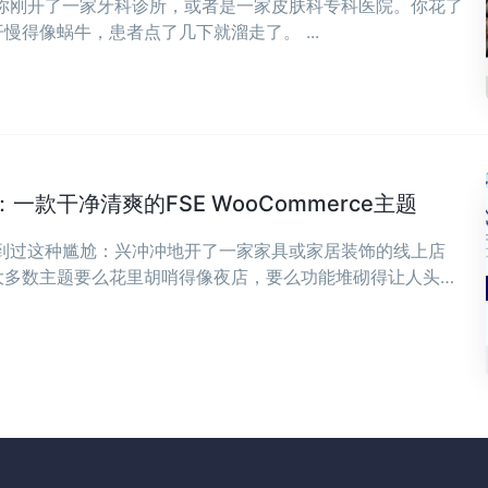
，你刚开了一家牙科诊所，或者是一家皮肤科专科医院。你花了
慢得像蜗牛，患者点了几下就溜走了。 ...
款干净清爽的FSE WooCommerce主题
遇到过这种尴尬：兴冲冲地开了一家家具或家居装饰的线上店
大多数主题要么花里胡哨得像夜店，要么功能堆砌得让人头
，可能正是你想要的——干净、清爽，专为现代家具和家居装