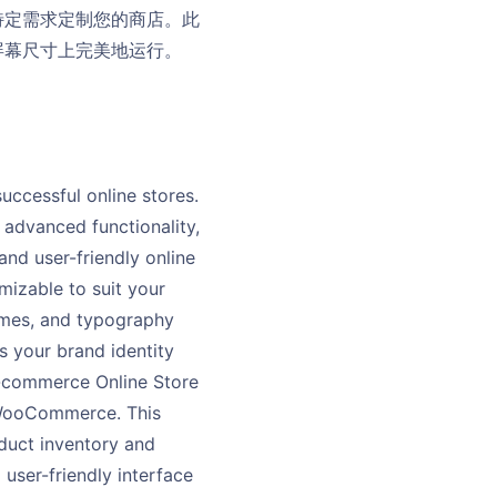
特定需求定制您的商店。此
屏幕尺寸上完美地运行。
ccessful online stores.
 advanced functionality,
and user-friendly online
omizable to suit your
hemes, and typography
s your brand identity
E-commerce Online Store
e WooCommerce. This
duct inventory and
ser-friendly interface