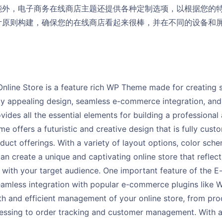
能外，电子商务在线商店主题还提供各种定制选项，以根据您的
计原则构建，确保您的在线商店看起来很棒，并在不同的设备和
line Store is a feature rich WP Theme made for creating su
lly appealing design, seamless e-commerce integration, and
vides all the essential elements for building a professional 
me offers a futuristic and creative design that is fully cust
uct offerings. With a variety of layout options, color sc
an create a unique and captivating online store that reflect
 with your target audience. One important feature of the 
seamless integration with popular e-commerce plugins lik
h and efficient management of your online store, from pro
ssing to order tracking and customer management. With a u