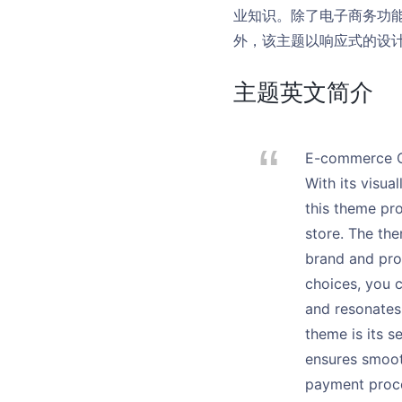
业知识。除了电子商务功
外，该主题以响应式的设
主题英文简介
E-commerce On
With its visua
this theme pro
store. The the
brand and prod
choices, you c
and resonates
theme is its 
ensures smoot
payment proce