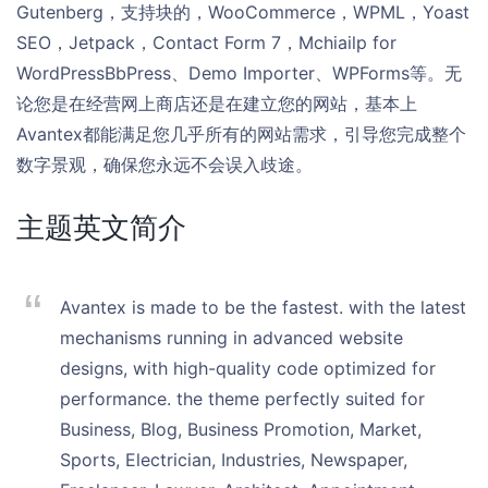
Gutenberg，支持块的，WooCommerce，WPML，Yoast
SEO，Jetpack，Contact Form 7，Mchiailp for
WordPressBbPress、Demo Importer、WPForms等。无
论您是在经营网上商店还是在建立您的网站，基本上
Avantex都能满足您几乎所有的网站需求，引导您完成整个
数字景观，确保您永远不会误入歧途。
主题英文简介
Avantex is made to be the fastest. with the latest
mechanisms running in advanced website
designs, with high-quality code optimized for
performance. the theme perfectly suited for
Business, Blog, Business Promotion, Market,
Sports, Electrician, Industries, Newspaper,