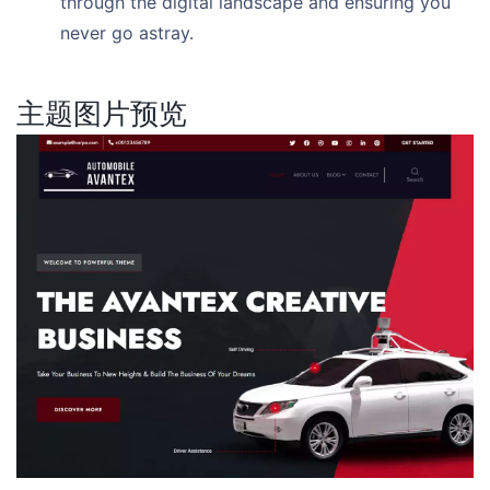
through the digital landscape and ensuring you
never go astray.
主题图片预览