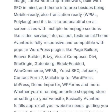
image, Latest Bootstrap framework, built with
SEO in mind, and theme info area besides being
Mobile-ready, also translation ready (WPML,
Polylang) and it's built to be beautiful on all
screen sizes with multiple homepage sections
like slider, service, info, callout, testimonial.Theme
Avantex is fully responsive and compatible with
popular WordPress plugins like Page Builder,
Beaver Builder, Brizy, Visual Composer, Divi,
SiteOrigin, Gutenberg, Block-Enabled,
WooCommerce, WPML, Yoast SEO, Jetpack,
Contact Form 7, Mailchimp for WordPress,
bbPress, Demo Importer, WPForms and more.
Whether you’re running an online shopping store
or setting up your website, Basically Avantex
fulfills approx all your website needs, guiding you