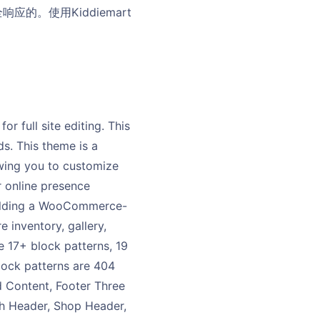
。使用Kiddiemart
 full site editing. This
ds. This theme is a
wing you to customize
r online presence
building a WooCommerce-
 inventory, gallery,
 17+ block patterns, 19
lock patterns are 404
d Content, Footer Three
h Header, Shop Header,