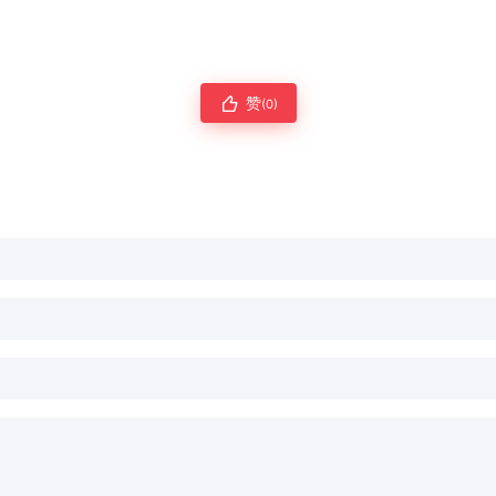
赞
(0)