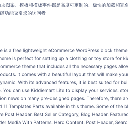
块图案、模板和模板零件都是高度可定制的、极快的加载和完全响应的
无缝功能吸引您的访问者
e is a free lightweight eCommerce WordPress block theme for
eme is perfect for setting up a clothing or toy store for ki
merce theme that includes all the necessary pages allo
roducts. It comes with a beautiful layout that will make you
ynamic. With its advanced features, it is best suited for 
 You can use Kiddiemart Lite to display your services, store
hion news on many pre-designed pages. Therefore, there are
 11 Templates Parts available in this theme. Some of the b
ve Post Header, Best Seller Category, Blog Header, Feature
er Media With Patterns, Hero Content, Post Header, Searc