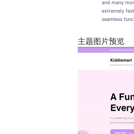
and many more
extremely fast
seamless funct
主题图片预览