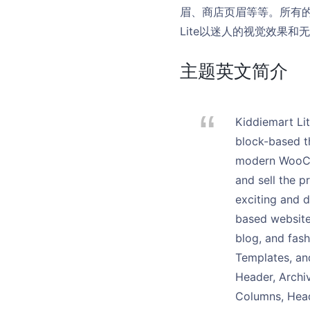
眉、商店页眉等等。所有的
Lite以迷人的视觉效果和
主题英文简介
Kiddiemart Lit
block-based th
modern WooCom
and sell the p
exciting and d
based website.
blog, and fas
Templates, and
Header, Archi
Columns, Head