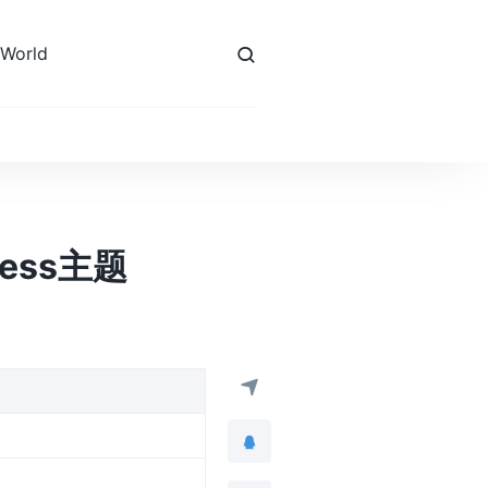
 World
ress主题