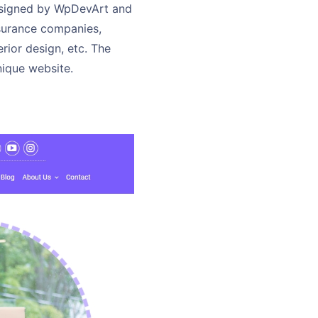
esigned by WpDevArt and
nsurance companies,
erior design, etc. The
nique website.