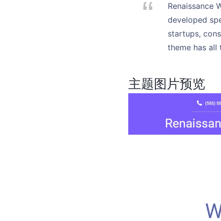
Renaissance W
developed spec
startups, cons
theme has all 
主题图片预览