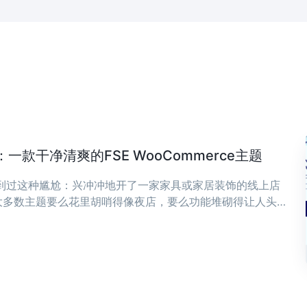
款干净清爽的FSE WooCommerce主题
遇到过这种尴尬：兴冲冲地开了一家家具或家居装饰的线上店
大多数主题要么花里胡哨得像夜店，要么功能堆砌得让人头
，可能正是你想要的——干净、清爽，专为现代家具和家居装