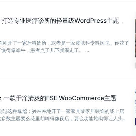
Clinic：打造专业医疗诊所的轻量级WordPress主题，
，你刚开了一家牙科诊所，或者是一家皮肤科专科医院。你花了
慢得像蜗牛，患者点了几下就溜走了。 ...
款干净清爽的FSE WooCommerce主题
遇到过这种尴尬：兴冲冲地开了一家家具或家居装饰的线上店
大多数主题要么花里胡哨得像夜店，要么功能堆砌得让人头
，可能正是你想要的——干净、清爽，专为现代家具和家居装