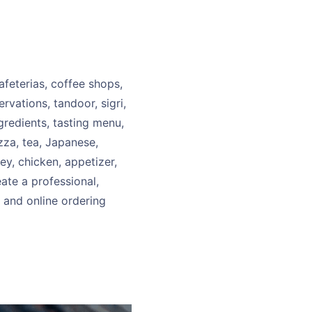
feterias, coffee shops,
rvations, tandoor, sigri,
ngredients, tasting menu,
izza, tea, Japanese,
key, chicken, appetizer,
eate a professional,
 and online ordering