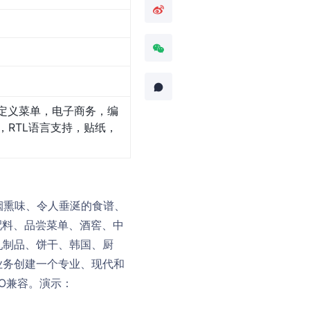
定义菜单，电子商务，编
RTL语言支持，贴纸，
肴、烟熏味、令人垂涎的食谱、
、配料、品尝菜单、酒窖、中
乳制品、饼干、韩国、厨
业务创建一个专业、现代和
EO兼容。演示：