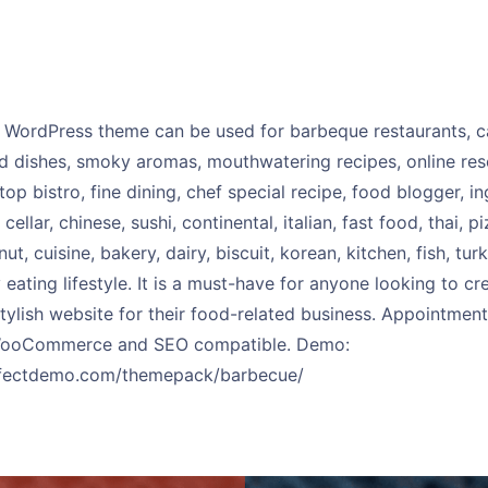
WordPress theme can be used for barbeque restaurants, ca
led dishes, smoky aromas, mouthwatering recipes, online rese
 top bistro, fine dining, chef special recipe, food blogger, i
cellar, chinese, sushi, continental, italian, fast food, thai, p
t, cuisine, bakery, dairy, biscuit, korean, kitchen, fish, tur
 eating lifestyle. It is a must-have for anyone looking to cr
ylish website for their food-related business. Appointment
WooCommerce and SEO compatible. Demo:
erfectdemo.com/themepack/barbecue/