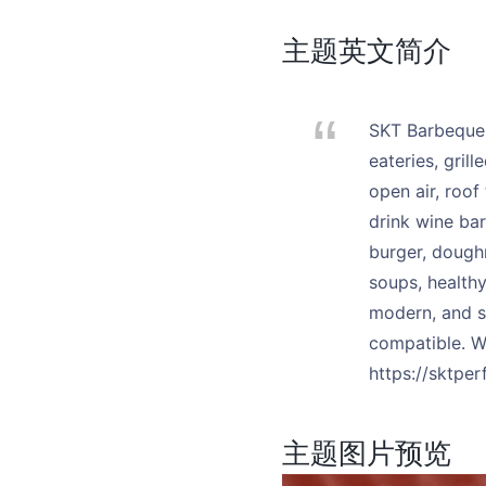
主题英文简介
SKT Barbeque 
eateries, gril
open air, roof
drink wine bar 
burger, doughnu
soups, healthy
modern, and st
compatible. 
https://sktp
主题图片预览