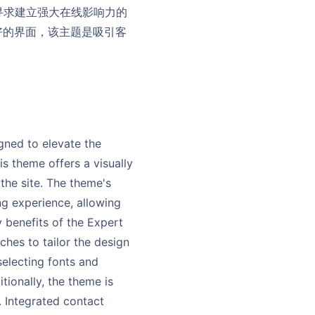
为寻求建立强大在线影响力的
好的界面，该主题是吸引客
gned to elevate the
is theme offers a visually
the site. The theme's
ng experience, allowing
 benefits of the Expert
ches to tailor the design
selecting fonts and
tionally, the theme is
 Integrated contact