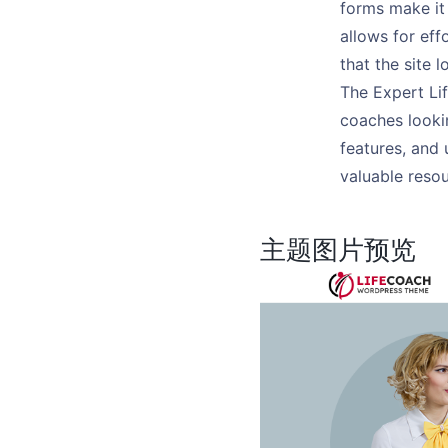
forms make it 
allows for eff
that the site 
The Expert Li
coaches lookin
features, and u
valuable reso
主题图片预览