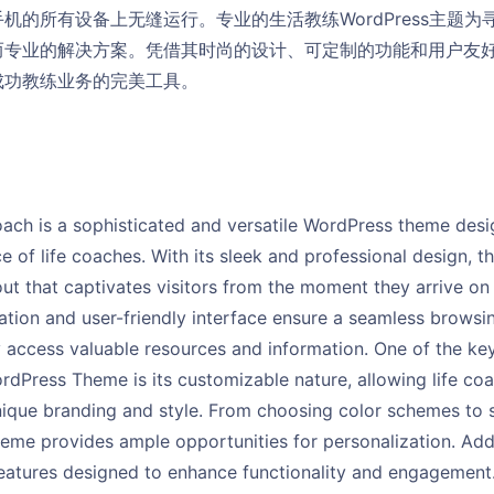
机的所有设备上无缝运行。专业的生活教练WordPress主题
而专业的解决方案。凭借其时尚的设计、可定制的功能和用户友
成功教练业务的完美工具。
oach is a sophisticated and versatile WordPress theme desi
e of life coaches. With its sleek and professional design, th
ut that captivates visitors from the moment they arrive on 
gation and user-friendly interface ensure a seamless browsi
y access valuable resources and information. One of the key
dPress Theme is its customizable nature, allowing life coa
unique branding and style. From choosing color schemes to 
heme provides ample opportunities for personalization. Addi
eatures designed to enhance functionality and engagement.