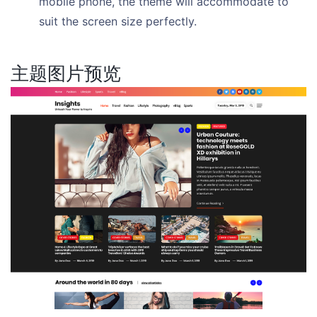
mobile phone, the theme will accommodate to
suit the screen size perfectly.
主题图片预览