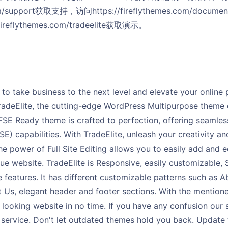
.com/support获取支持，访问https://fireflythemes.com/docume
reflythemes.com/tradeelite获取演示。
to take business to the next level and elevate your online
TradeElite, the cutting-edge WordPress Multipurpose theme 
SE Ready theme is crafted to perfection, offering seamless 
FSE) capabilities. With TradeElite, unleash your creativity a
The power of Full Site Editing allows you to easily add and e
ue website. TradeElite is Responsive, easily customizable,
 features. It has different customizable patterns such as Ab
 Us, elegant header and footer sections. With the mention
 looking website in no time. If you have any confusion our
 service. Don't let outdated themes hold you back. Update 