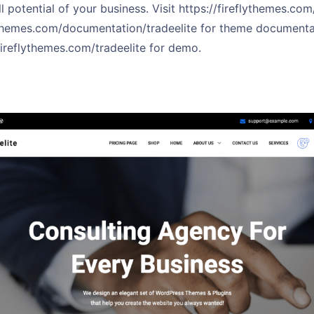
ll potential of your business. Visit https://fireflythemes.co
lythemes.com/documentation/tradeelite for theme documenta
ireflythemes.com/tradeelite for demo.