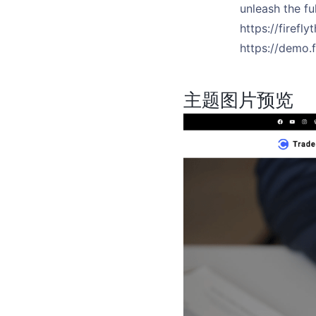
unleash the fu
https://firef
https://demo.f
主题图片预览