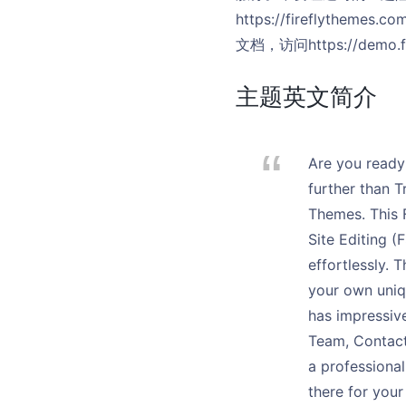
https://fireflythemes
文档，访问https://demo.fi
主题英文简介
Are you ready 
further than 
Themes. This F
Site Editing (
effortlessly. 
your own uniq
has impressive
Team, Contact
a professional
there for your